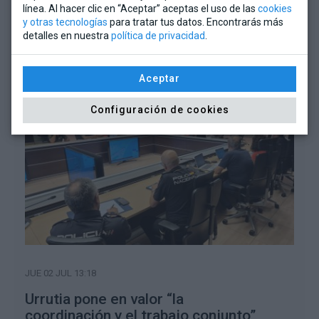
adaptado a las necesidades actuales y asienta una buena
línea. Al hacer clic en “Aceptar” aceptas el uso de las
cookies
estructura para el futuro, alejada del olvido al que le habían
y otras tecnologías
para tratar tus datos. Encontrarás más
detalles en nuestra
política de privacidad
.
sometido anteriores gobiernos”.
Aceptar
Configuración de cookies
JUE 02 JUL 13:18
Urrutia pone en valor “la
coordinación y el trabajo conjunto”