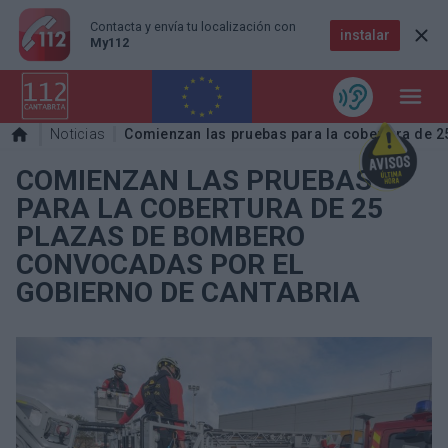
Emergencias mediante una llamada de
Contacta y envía tu localización con
instalar
instalar
voz
My112
112 Accesible
Noticias
Comienzan las pruebas para la cobertura de 
COMIENZAN LAS PRUEBAS
PARA LA COBERTURA DE 25
PLAZAS DE BOMBERO
CONVOCADAS POR EL
GOBIERNO DE CANTABRIA