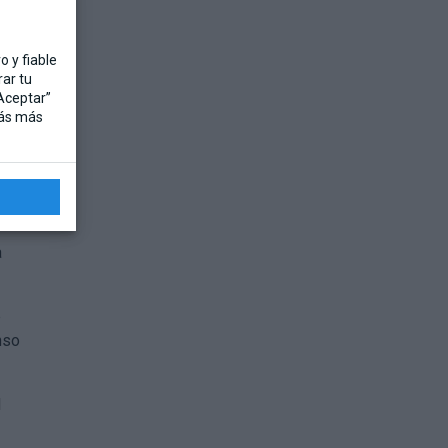
o
 en
 y fiable
ar tu
“Aceptar”
rás más
a
e
nso
l