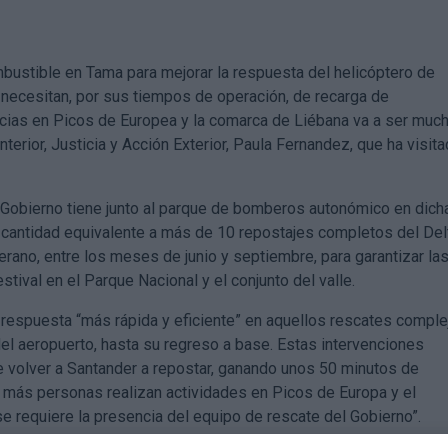
mbustible en Tama para mejorar la respuesta del helicóptero de
e necesitan, por sus tiempos de operación, de recarga de
cias en Picos de Europea y la comarca de Liébana va a ser muc
nterior, Justicia y Acción Exterior, Paula Fernandez, que ha visit
el Gobierno tiene junto al parque de bomberos autonómico en dich
s, cantidad equivalente a más de 10 repostajes completos del Del
verano, entre los meses de junio y septiembre, para garantizar la
ival en el Parque Nacional y el conjunto del valle.
 respuesta “más rápida y eficiente” en aquellos rescates comple
el aeropuerto, hasta su regreso a base. Estas intervenciones
e volver a Santander a repostar, ganando unos 50 minutos de
 más personas realizan actividades en Picos de Europa y el
e requiere la presencia del equipo de rescate del Gobierno”.