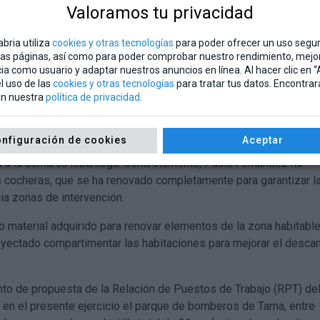
también a las necesidades del equipo del helicóptero autonómic
Valoramos tu privacidad
n la posibilidad de realizar repostajes en Tama, ha apuntado
la aeronave en zona y el número de descargas de agua a realizar
bria utiliza
cookies y otras tecnologías
para poder ofrecer un uso seguro
as páginas, así como para poder comprobar nuestro rendimiento, mejor
”.
ia como usuario y adaptar nuestros anuncios en línea. Al hacer clic en 
l uso de las
cookies y otras tecnologías
para tratar tus datos. Encontra
en nuestra
política de privacidad
.
112
nfiguración de cookies
Aceptar
 parque de bomberos que el Servicio de Emergencias 112 del
ura a la comarca lebaniega. Concretamente, Paula Fernández ha
s cocheras, que se ha renovado completamente para garantizar l
ia zonas de intervención.
o material adquirido para renovar elementos de la zona habitabl
royectado compartimentar las habitaciones para mejorar el desca
nto de propuesta de la Relación de Puestos de Trabajo (RPT) de
 en el presente ejercicio el parque de bomberos de Tama, entre