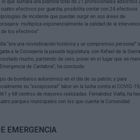
lo que sumará una plantilla total de 21 profesionales adscritos 
uatro efectivos por guardia, posibilita contar con 24 efectivos
 tipologías de incidente que puedan surgir en sus áreas de
onsejera- multiplica exponencialmente la calidad de la intervenci
 de los efectivos”.
lla “era una reivindicación histórica y un compromiso personal” 
ada a la Consejería la pasada legislatura, con Rafael de la Sierra
 costado mucho, partiendo de cero, poner en el lugar que se me
Emergencia de Cantabria”, ha concluido.
erpo de bomberos autonómico en el día de su patrón, y para
pecialmente su “excepcional” labor en la lucha contra el COVID-19
61 y 68 centros de mayores realizadas. Fernández Viaña, ha he
cuatro parques municipales con los que cuenta la Comunidad
 DE EMERGENCIA