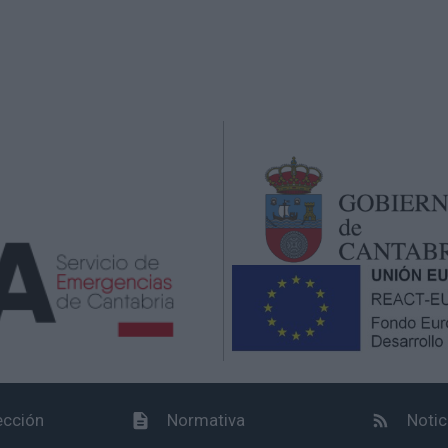
ección
Normativa
Notic