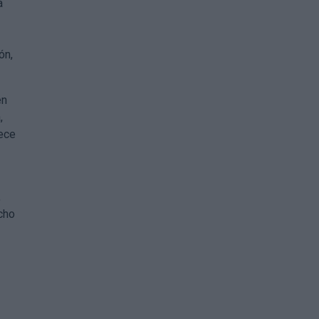
a
ón,
en
,
rece
,
cho