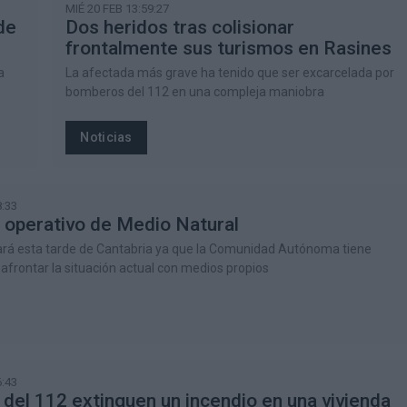
MIÉ 20 FEB 13:59:27
de
Dos heridos tras colisionar
frontalmente sus turismos en Rasines
a
La afectada más grave ha tenido que ser excarcelada por
bomberos del 112 en una compleja maniobra
Noticias
:33
l operativo de Medio Natural
ará esta tarde de Cantabria ya que la Comunidad Autónoma tiene
afrontar la situación actual con medios propios
:43
el 112 extinguen un incendio en una vivienda