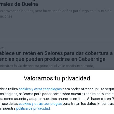
rales de Buelna
 ha provocado heridos, pero ha causado daños por fuego en el suelo de
taciones
:21
ablece un retén en Selores para dar cobertura a
encias que puedan producirse en Cabuérniga
entras la vía de acceso principal al valle continúe cerrada,
 atención de urgencia a los vecinos
Valoramos tu privacidad
bria utiliza
cookies y otras tecnologías
para poder ofrecer un uso seguro
as páginas, así como para poder comprobar nuestro rendimiento, mejor
ia como usuario y adaptar nuestros anuncios en línea. Al hacer clic en 
l uso de las
cookies y otras tecnologías
para tratar tus datos. Encontra
en nuestra
política de privacidad
.