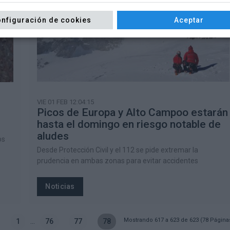
nfiguración de cookies
Aceptar
VIE 01 FEB 12:04:15
Picos de Europa y Alto Campoo estarán
hasta el domingo en riesgo notable de
aludes
os
Desde Protección Civil y el 112 se pide extremar la
prudencia en ambas zonas para evitar accidentes
Noticias
Mostrando 617 a 623 de 623 (78 Página
1
...
76
77
78