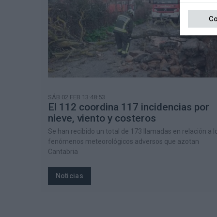
Co
SÁB 02 FEB 13:48:53
El 112 coordina 117 incidencias por
nieve, viento y costeros
Se han recibido un total de 173 llamadas en relación a l
fenómenos meteorológicos adversos que azotan
Cantabria
Noticias