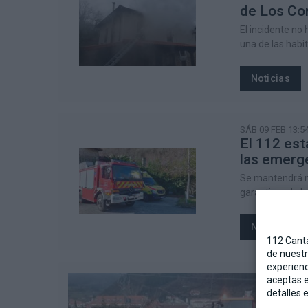
de Los Cor
El incidente no
una de las habi
Noticias
SÁB 09 FEB 13:54
El 112 est
las emerg
Se mantendrá mi
garantizando la
Noticias
112 Canta
de nuestr
experienc
aceptas e
detalles 