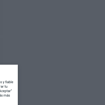
 y fiable
ar tu
“Aceptar”
rás más