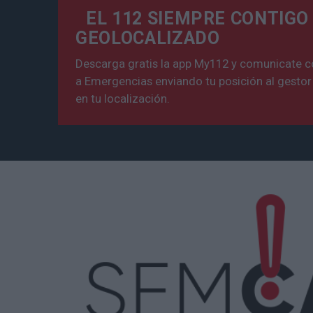
EL 112 SIEMPRE CONTIGO
GEOLOCALIZADO
Descarga gratis la app My112 y comunicate c
a Emergencias enviando tu posición al gestor
en tu localización.